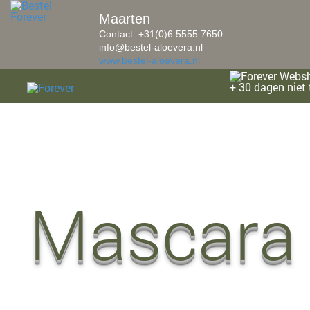
Maarten
Contact: +31(0)6 5555 7650
info@bestel-aloevera.nl
www.bestel-aloevera.nl
Websh
+ 30 dagen niet 
Mascara 