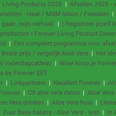
r Living Products 2025
|
Afvallen 2025 - 
wrichten - Heat / MSM lotion / Freedom
gaan, mijn verhaal.
|
| Registreer jezelf 
producten • Forever Living Product Diere
id
|
Een compleet programma voor afval
|
Beste prijs / vergelijk Aloë Vera
|
Het id
el vaderdagcadeau
|
Waar koop je Foreve
ite by Forever SET
r
|
Linkpartners
|
Kwaliteit Forever
|
Al
Forever
|
C9 aloe vera detox
|
Aloe Vera
loe Vera drinken
|
Aloe Vera huid
|
Liter
|
Zuur Base balans - Aloe Vera - test
|
Is 