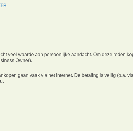
EER
echt veel waarde aan persoonlijke aandacht. Om deze reden kope
usiness Owner).
open gaan vaak via het internet. De betaling is veilig (o.a. via i
u.