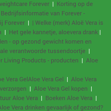
weightcare Forever
|
Korting op de
|
Bedrijfsinformatie van Forever -
bij Forever
|
| Welke (merk) Aloë Vera is
n
|
Het gele kannetje, aloevera drank
|
len - op gezond gewicht komen en
eale verantwoorde tussendoortje
|
r Living Products - producten
|
Aloe
oe Vera Gel
Aloe Vera Gel
|
Aloe Vera
 verzorgen
|
Aloe Vera Gel kopen
|
atuur Aloe Vera
|
Boeken Aloe Vera
|
Aloe Vera drinken gevaarlijk of gezond?