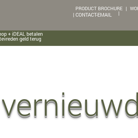
PRODUCT BROCHURE
|
WOR
|
|
CONTACT-EMAIL
op + iDEAL betalen
tevreden geld terug
vernieuw