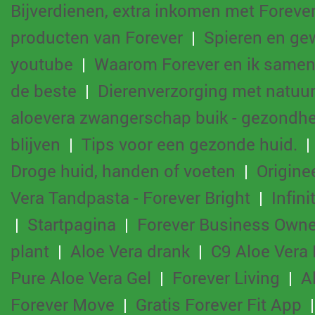
Bijverdienen, extra inkomen met Foreve
producten van Forever
|
Spieren en ge
youtube
|
Waarom Forever en ik samen 
de beste
|
Dierenverzorging met natuur
aloevera zwangerschap buik - gezondhe
blijven
|
Tips voor een gezonde huid.
Droge huid, handen of voeten
|
Origine
Vera Tandpasta - Forever Bright
|
Infin
|
Startpagina
|
Forever Business Owne
plant
|
Aloe Vera drank
|
C9 Aloe Vera 
Pure Aloe Vera Gel
|
Forever Living
|
A
Forever Move
|
Gratis Forever Fit App