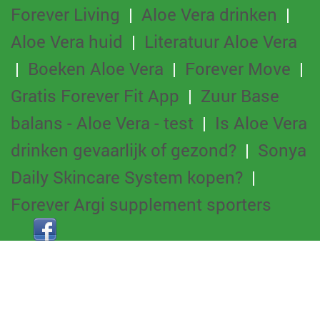
Forever Living
|
Aloe Vera drinken
|
Aloe Vera huid
|
Literatuur Aloe Vera
|
Boeken Aloe Vera
|
Forever Move
|
Gratis Forever Fit App
|
Zuur Base
balans - Aloe Vera - test
|
Is Aloe Vera
drinken gevaarlijk of gezond?
|
Sonya
Daily Skincare System kopen?
|
Forever Argi supplement sporters