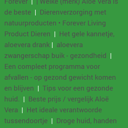
Forever
|
| Welke (merk) Aloë Vera is
de beste
|
Dierenverzorging met
natuurproducten • Forever Living
Product Dieren
|
Het gele kannetje,
aloevera drank
|
aloevera
zwangerschap buik - gezondheid
|
Een compleet programma voor
afvallen - op gezond gewicht komen
en blijven
|
Tips voor een gezonde
huid.
|
Beste prijs / vergelijk Aloë
Vera
|
Het ideale verantwoorde
tussendoortje
|
Droge huid, handen